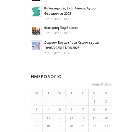
Καλοκαιρινές Εκδηλώσεις Αγίου
Θεράποντα 2023
18/08/2023 - 10:34
θεατρική Παράσταση
18/08/2023 - 10:33
Δωρεάν Εργαστήρια Χειροτεχνίας
10/06/2023+11/06/2023
21/06/2023 - 11:29
ΗΜΕΡΟΛΟΓΙΟ
August 2026
M
T
W
T
F
S
S
1
2
3
4
5
6
7
8
9
10
11
12
13
14
15
16
17
18
19
20
21
22
23