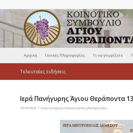
Αρχική
Γενικές Πληροφορίες
Τι να γνωρίζετε
Τ
Τελευταίες ειδήσεις
Ιερά Πανήγυρης Άγιου Θεράποντα 13
/
13/10/2020
στην κατηγορία
Ανακοινώσεις/Εκδηλώσεις