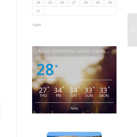
24
25
26
27
28
29
30
31
« Jun
ΑΓΙΟΣ ΘΕΡΑΠΩΝ / AGIOS THERAPON
28
°
27
34
34
33
33
°
°
°
°
°
THU
FRI
SAT
SUN
MON
false