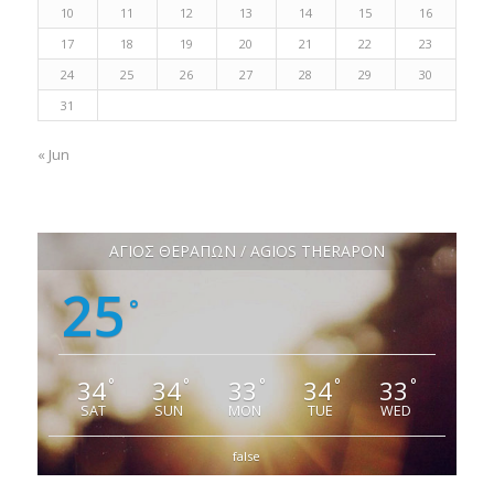
10
11
12
13
14
15
16
17
18
19
20
21
22
23
24
25
26
27
28
29
30
31
« Jun
ΑΓΙΟΣ ΘΕΡΑΠΩΝ / AGIOS THERAPON
25
°
34
34
33
34
33
°
°
°
°
°
SAT
SUN
MON
TUE
WED
false