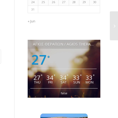
24
25
26
27
28
29
30
31
« Jun
ΑΓΙΟΣ ΘΕΡΑΠΩΝ / AGIOS THERAPON
27
°
27
34
34
33
33
°
°
°
°
°
THU
FRI
SAT
SUN
MON
false