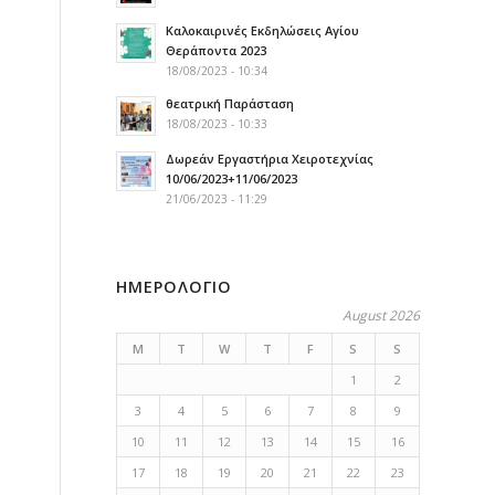
Καλοκαιρινές Εκδηλώσεις Αγίου
Θεράποντα 2023
18/08/2023 - 10:34
θεατρική Παράσταση
18/08/2023 - 10:33
Δωρεάν Εργαστήρια Χειροτεχνίας
10/06/2023+11/06/2023
21/06/2023 - 11:29
ΗΜΕΡΟΛΟΓΙΟ
August 2026
M
T
W
T
F
S
S
1
2
3
4
5
6
7
8
9
10
11
12
13
14
15
16
17
18
19
20
21
22
23