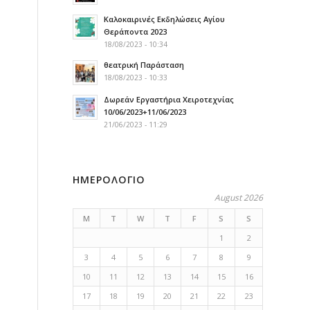
Καλοκαιρινές Εκδηλώσεις Αγίου
Θεράποντα 2023
18/08/2023 - 10:34
θεατρική Παράσταση
18/08/2023 - 10:33
Δωρεάν Εργαστήρια Χειροτεχνίας
10/06/2023+11/06/2023
21/06/2023 - 11:29
ΗΜΕΡΟΛΟΓΙΟ
August 2026
M
T
W
T
F
S
S
1
2
3
4
5
6
7
8
9
10
11
12
13
14
15
16
17
18
19
20
21
22
23