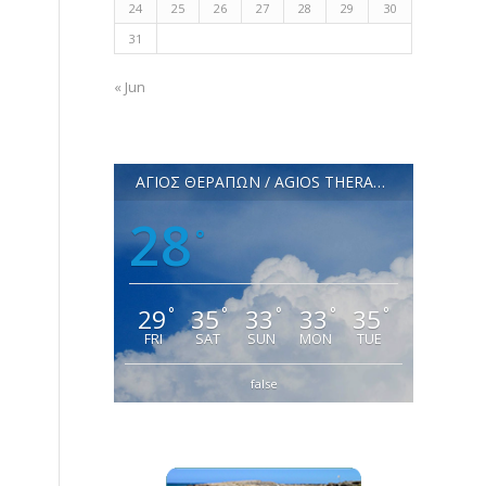
24
25
26
27
28
29
30
31
« Jun
ΑΓΙΟΣ ΘΕΡΑΠΩΝ / AGIOS THERAPON
28
°
29
35
33
33
35
°
°
°
°
°
FRI
SAT
SUN
MON
TUE
false