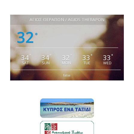
ΑΓΙΟΣ ΘΕΡΑΠΩΝ / AGIOS THERAPON
32
°
34
34
32
33
33
°
°
°
°
°
SAT
SUN
MON
TUE
WED
false