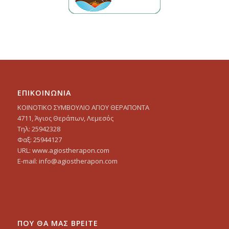
ΕΠΙΚΟΙΝΩΝΙΑ
ΚΟΙΝΟΤΙΚΟ ΣΥΜΒΟΥΛΙΟ ΑΓΙΟΥ ΘΕΡΑΠΟΝΤΑ
4711, Άγιος Θεράπων, Λεμεσός
Τηλ: 25942328
Φαξ: 25944127
URL: www.agiostherapon.com
E-mail: info@agiostherapon.com
ΠΟΥ ΘΑ ΜΑΣ ΒΡΕΙΤΕ