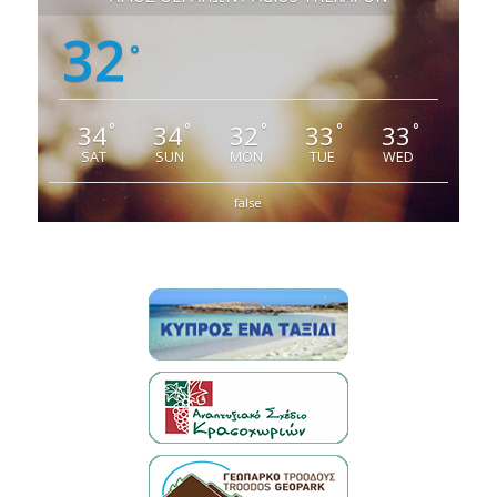
32
°
34
34
32
33
33
°
°
°
°
°
SAT
SUN
MON
TUE
WED
false