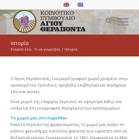
Ιστορία
Είσαστε εδώ:
Τι να γνωρίζετε
/
Ιστορία
Ο Άγιος Θεράποντας, ένα μικρό γραφικό χωριό χτισμένο στην
οροσειρά του Τρόοδους, προβάλει επιβλητικά και περήφανα
εδώ και αιώνες.
Είναι χωριό της επαρχίας Λεμεσού, σε υψόμετρο 640 μ. και
υπάγεται στη γεωγραφική περιφέρεια των κρασοχωρίων.
Το χωριό μας στο παρελθόν
Κατά τη περίοδο της φραγκοκρατίας, το χωριό μας ανήκε σε
κάποιο φεουδάρχη, εντούτοις φαίνεται πως υφίστατο από τα
βυζαντινά χρόνια. Συγκεκριμένα, το 1461, σύμφωνα με το Μας