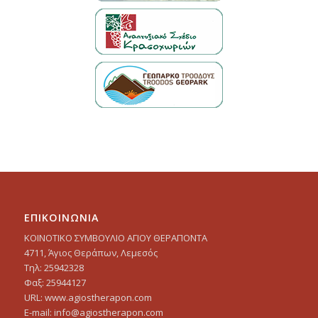
ΕΠΙΚΟΙΝΩΝΙΑ
ΚΟΙΝΟΤΙΚΟ ΣΥΜΒΟΥΛΙΟ ΑΓΙΟΥ ΘΕΡΑΠΟΝΤΑ
4711, Άγιος Θεράπων, Λεμεσός
Τηλ: 25942328
Φαξ: 25944127
URL: www.agiostherapon.com
E-mail: info@agiostherapon.com