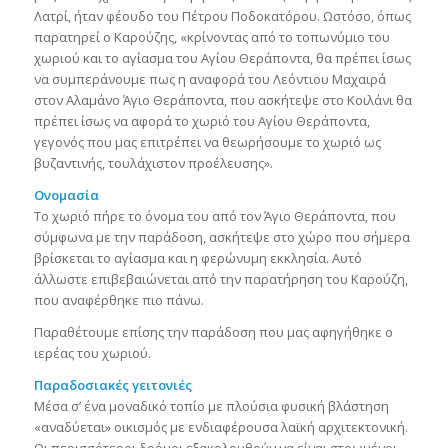
Λατρί, ήταν φέουδο του Πέτρου Ποδοκατόρου. Ωστόσο, όπως
παρατηρεί ο Καρούζης, «κρίνοντας από το τοπωνύμιο του
χωριού και το αγίασμα του Αγίου Θεράποντα, θα πρέπει ίσως
να συμπεράνουμε πως η αναφορά του Λεόντιου Μαχαιρά
στον Αλαμάνο Άγιο Θεράποντα, που ασκήτεψε στο Κοιλάνι θα
πρέπει ίσως να αφορά το χωριό του Αγίου Θεράποντα,
γεγονός που μας επιτρέπει να θεωρήσουμε το χωριό ως
βυζαντινής, τουλάχιστον προέλευσης».
Ονομασία
Το χωριό πήρε το όνομα του από τον Άγιο Θεράποντα, που
σύμφωνα με την παράδοση, ασκήτεψε στο χώρο που σήμερα
βρίσκεται το αγίασμα και η φερώνυμη εκκλησία. Αυτό
άλλωστε επιβεβαιώνεται από την παρατήρηση του Καρούζη,
που αναφέρθηκε πιο πάνω.
Παραθέτουμε επίσης την παράδοση που μας αφηγήθηκε ο
ιερέας του χωριού.
Παραδοσιακές γειτονιές
Μέσα σ’ ένα μοναδικό τοπίο με πλούσια φυσική βλάστηση
«αναδύεται» οικισμός με ενδιαφέρουσα λαϊκή αρχιτεκτονική.