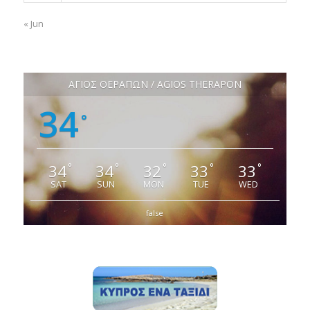
« Jun
ΑΓΙΟΣ ΘΕΡΑΠΩΝ / AGIOS THERAPON
34
°
34
34
32
33
33
°
°
°
°
°
SAT
SUN
MON
TUE
WED
false