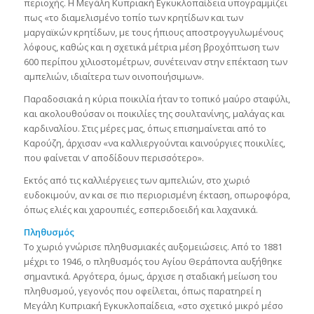
περιοχής. Η Μεγάλη Κυπριακή Εγκυκλοπαίδεια υπογραμμίζει
πως «το διαμελισμένο τοπίο των κρητίδων και των
μαργαϊκών κρητίδων, με τους ήπιους αποστρογγυλωμένους
λόφους, καθώς και η σχετικά μέτρια μέση βροχόπτωση των
600 περίπου χιλιοστομέτρων, συνέτειναν στην επέκταση των
αμπελιών, ιδιαίτερα των οινοποιήσιμων».
Παραδοσιακά η κύρια ποικιλία ήταν το τοπικό μαύρο σταφύλι,
και ακολουθούσαν οι ποικιλίες της σουλτανίνης, μαλάγας και
καρδιναλίου. Στις μέρες μας, όπως επισημαίνεται από το
Καρούζη, άρχισαν «να καλλιεργούνται καινούργιες ποικιλίες,
που φαίνεται ν’ αποδίδουν περισσότερο».
Εκτός από τις καλλιέργειες των αμπελιών, στο χωριό
ευδοκιμούν, αν και σε πιο περιορισμένη έκταση, οπωροφόρα,
όπως ελιές και χαρουπιές, εσπεριδοειδή και λαχανικά.
Πληθυσμός
Το χωριό γνώρισε πληθυσμιακές αυξομειώσεις. Από το 1881
μέχρι το 1946, ο πληθυσμός του Αγίου Θεράποντα αυξήθηκε
σημαντικά. Αργότερα, όμως, άρχισε η σταδιακή μείωση του
πληθυσμού, γεγονός που οφείλεται, όπως παρατηρεί η
Μεγάλη Κυπριακή Εγκυκλοπαίδεια, «στο σχετικό μικρό μέσο