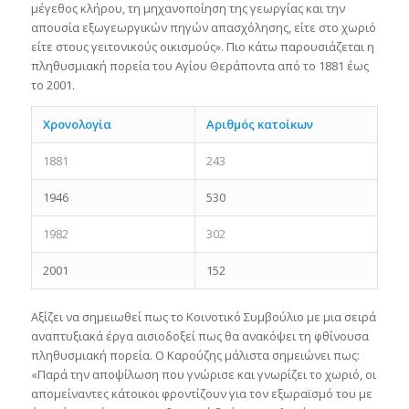
μέγεθος κλήρου, τη μηχανοποίηση της γεωργίας και την
απουσία εξωγεωργικών πηγών απασχόλησης, είτε στο χωριό
είτε στους γειτονικούς οικισμούς». Πιο κάτω παρουσιάζεται η
πληθυσμιακή πορεία του Αγίου Θεράποντα από το 1881 έως
το 2001.
Χρονολογία
Αριθμός κατοίκων
1881
243
1946
530
1982
302
2001
152
Αξίζει να σημειωθεί πως το Κοινοτικό Συμβούλιο με μια σειρά
αναπτυξιακά έργα αισιοδοξεί πως θα ανακόψει τη φθίνουσα
πληθυσμιακή πορεία. Ο Καρούζης μάλιστα σημειώνει πως:
«Παρά την αποψίλωση που γνώρισε και γνωρίζει το χωριό, οι
απομείναντες κάτοικοι φροντίζουν για τον εξωραϊσμό του με