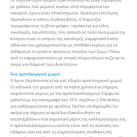
Οι περισσότεροι δρόμοι εξακολουθούν να είναι στρωμένοι
με χαλίκια, ενώ μερικοί, κυρίως στην περιφέρεια του
οικισμού, έχουν γίνει πλακόστρωτοι. Ιδιαίτερη εντύπωση
προκαλούν οι κάπου δώδεκα βότες. Ο Καρούζης
περιγράφοντας τη βότα γράφει: «πρόκειται για είδος
οικοδομής, πρωτότυπης, που απαντά σε πολύ λίγα χωριά της
Κύπρου είναι το ισόγειο της οικοδομής, καμαροσκέπαστη
αίθουσα που χρησιμοποιείται ως αποθήκη κυρίως για τα
πιθάρια με το κρασί κι ακόμα ως σταύλος των ζώων. Πάνω
από το καμαροσκέπαστο με τοπική πέτρα ισόγειο κτίζεται το
ανώγι για διαμονή των ιδιοκτητών».
Ένα αμπελουργικό χωριό
O Άγιος Θεράποντας είναι κατ’ εξοχήν αμπελουργικό χωριό.
Οι κάτοικοι του χωριού από τα παλιά χρόνια έως σήμερα,
ασχολούνται κυρίως με την αμπελοκαλλιέργεια. Σύμφωνα
μάλιστα με την καταγραφή του 1971, περίπου 2.336 σκάλες
γης καλλιεργούνταν με αμπέλια. Πρέπει να σημειωθεί ότι
ακόμη και σήμερα τα αμπέλια εξακολουθούν να
καταλαμβάνουν ένα σημαντικό μέρος της καλλιεργήσιμης γης.
Η αμπελοκαλλιέργεια ευνοείται τόσο από τη σύσταση του
εδάφους όσο και από τις κλιματολογικές συνθήκες της