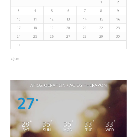
1
2
3
4
5
6
7
8
9
10
11
12
13
14
15
16
17
18
19
20
21
22
23
24
25
26
27
28
29
30
31
« Jun
ΑΓΙΟΣ ΘΕΡΑΠΩΝ / AGIOS THERAPON
27
°
28
35
35
33
33
°
°
°
°
°
SAT
SUN
MON
TUE
WED