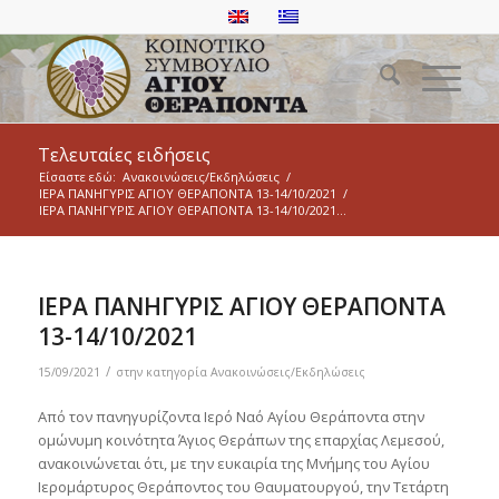
Τελευταίες ειδήσεις
Είσαστε εδώ:
Ανακοινώσεις/Εκδηλώσεις
/
ΙΕΡΑ ΠΑΝΗΓΥΡΙΣ ΑΓΙΟΥ ΘΕΡΑΠΟΝΤΑ 13-14/10/2021
/
ΙΕΡΑ ΠΑΝΗΓΥΡΙΣ ΑΓΙΟΥ ΘΕΡΑΠΟΝΤΑ 13-14/10/2021...
ΙΕΡΑ ΠΑΝΗΓΥΡΙΣ ΑΓΙΟΥ ΘΕΡΑΠΟΝΤΑ
13-14/10/2021
/
15/09/2021
στην κατηγορία
Ανακοινώσεις/Εκδηλώσεις
Από τον πανηγυρίζοντα Ιερό Ναό Αγίου Θεράποντα στην
ομώνυμη κοινότητα Άγιος Θεράπων της επαρχίας Λεμεσού,
ανακοινώνεται ότι, με την ευκαιρία της Μνήμης του Αγίου
Ιερομάρτυρος Θεράποντος του Θαυματουργού, την Τετάρτη