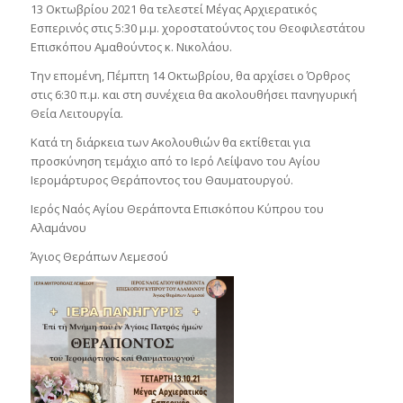
13 Οκτωβρίου 2021 θα τελεστεί Μέγας Αρχιερατικός
Εσπερινός στις 5:30 μ.μ. χοροστατούντος του Θεοφιλεστάτου
Επισκόπου Αμαθούντος κ. Νικολάου.
Την επομένη, Πέμπτη 14 Οκτωβρίου, θα αρχίσει ο Όρθρος
στις 6:30 π.μ. και στη συνέχεια θα ακολουθήσει πανηγυρική
Θεία Λειτουργία.
Κατά τη διάρκεια των Ακολουθιών θα εκτίθεται για
προσκύνηση τεμάχιο από το Ιερό Λείψανο του Αγίου
Ιερομάρτυρος Θεράποντος του Θαυματουργού.
Ιερός Ναός Αγίου Θεράποντα Επισκόπου Κύπρου του
Αλαμάνου
Άγιος Θεράπων Λεμεσού