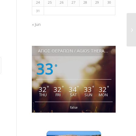
24
25
26
27
28
29
30
31
« Jun
ΑΓΙΟΣ ΘΕΡΑΠΩΝ / AGIOS THERAPON
33
°
32
32
34
33
32
°
°
°
°
°
THU
FRI
SAT
SUN
MON
false