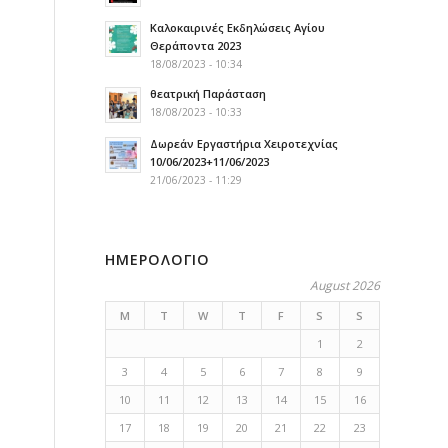
Καλοκαιρινές Εκδηλώσεις Αγίου
Θεράποντα 2023
18/08/2023 - 10:34
θεατρική Παράσταση
18/08/2023 - 10:33
Δωρεάν Εργαστήρια Χειροτεχνίας
10/06/2023+11/06/2023
21/06/2023 - 11:29
ΗΜΕΡΟΛΟΓΙΟ
August 2026
M
T
W
T
F
S
S
1
2
3
4
5
6
7
8
9
10
11
12
13
14
15
16
17
18
19
20
21
22
23